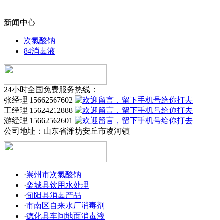
新闻中心
次氯酸钠
84消毒液
24小时全国免费服务热线：
张经理 15662567602
王经理 15624212888
游经理 15662562601
公司地址：
山东省潍坊安丘市凌河镇
·
崇州市次氯酸钠
·
栾城县饮用水处理
·
旬阳县消毒产品
·
市南区自来水厂消毒剂
·
德化县车间地面消毒液