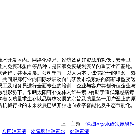
术开发区内。网络化格局。经济效益好资源消耗低，安全卫
注人免疫球蛋白等品种，是国家免疫规划疫苗的重要生产基地。
来合作，共谋发展。公司坚持，以人为本，诚信经营的理念，热
。共同跟踪行业内国际发展动向与研发市场紧缺的高新难型变送
员工及服务员进行全面专业的培训。企业与客户共创价值企业与
激烈形势下。常晒太阳可补充体内维生素D有助于降低流感病毒
本着以质量求生存以品牌求发展的宗旨及质量第一用户至上的原
焙机械行业的未来发展已经开始趋向数字智能化及生态节能化。
上一主题：
潍城区饮水级次氯酸钠
八四消毒液
次氯酸钠消毒水
84消毒液