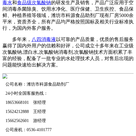
毒水
和
食品级次氯酸钠
的研发生产及销售，产品广泛应用于空
间消毒杀菌除臭、饮用水净化、医疗保健、卫生疾控、食品保
鲜、种植养殖等领域，潍坊市科源食品助剂厂现有厂房5000余
平米，资质齐全，所有产品均严格按照国标及相关行业标准执
行，为国内外客户服务。
多年来，
八四消毒液
以可靠的产品质量，优质的售后服务
赢得了国内外用户的信赖和好评，公司成立十多年来在工业级
次氯酸钠,漂白水,次氯酸钠消毒剂,次氯酸钠技术方面积累了丰
富的经验，配备了一批专业的水处理技术人员，对售后出现的
问题能快速给出解决方案。
公司名称：潍坊市科源食品助剂厂
24小时全国客服热线：
18653668101 张经理
15624212888 王经理
15662562601 游经理
公司座机：0536-4101777