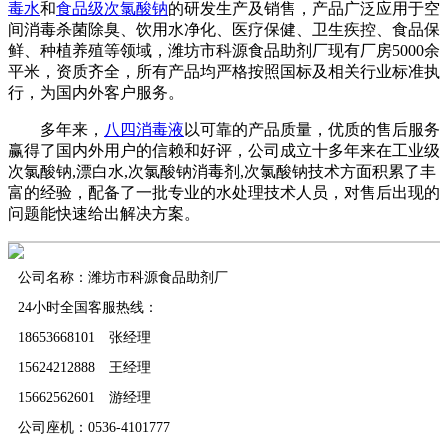
毒水
和
食品级次氯酸钠
的研发生产及销售，产品广泛应用于空
间消毒杀菌除臭、饮用水净化、医疗保健、卫生疾控、食品保
鲜、种植养殖等领域，潍坊市科源食品助剂厂现有厂房5000余
平米，资质齐全，所有产品均严格按照国标及相关行业标准执
行，为国内外客户服务。
多年来，
八四消毒液
以可靠的产品质量，优质的售后服务
赢得了国内外用户的信赖和好评，公司成立十多年来在工业级
次氯酸钠,漂白水,次氯酸钠消毒剂,次氯酸钠技术方面积累了丰
富的经验，配备了一批专业的水处理技术人员，对售后出现的
问题能快速给出解决方案。
公司名称：潍坊市科源食品助剂厂
24小时全国客服热线：
18653668101 张经理
15624212888 王经理
15662562601 游经理
公司座机：0536-4101777