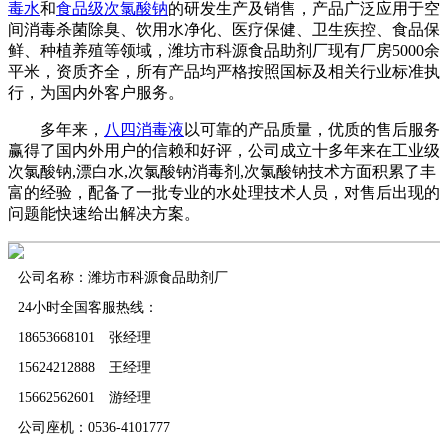
毒水
和
食品级次氯酸钠
的研发生产及销售，产品广泛应用于空
间消毒杀菌除臭、饮用水净化、医疗保健、卫生疾控、食品保
鲜、种植养殖等领域，潍坊市科源食品助剂厂现有厂房5000余
平米，资质齐全，所有产品均严格按照国标及相关行业标准执
行，为国内外客户服务。
多年来，
八四消毒液
以可靠的产品质量，优质的售后服务
赢得了国内外用户的信赖和好评，公司成立十多年来在工业级
次氯酸钠,漂白水,次氯酸钠消毒剂,次氯酸钠技术方面积累了丰
富的经验，配备了一批专业的水处理技术人员，对售后出现的
问题能快速给出解决方案。
公司名称：潍坊市科源食品助剂厂
24小时全国客服热线：
18653668101 张经理
15624212888 王经理
15662562601 游经理
公司座机：0536-4101777