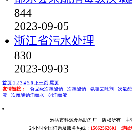
844
2023-09-05
浙江省污水处理
830
2023-09-03
首页
1
2
3
4
5
6
下一页
尾页
友情链接：
食品级次氯酸钠
次氯酸钠
氨氮去除剂
次氯酸
液
次氯酸钠消毒水
84消毒液
潍坊市科源食品助剂厂 版权所有 主
24小时全国订购及服务热线：
15662562601 游