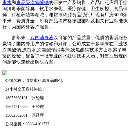
毒水
和
食品级次氯酸钠
的研发生产及销售，产品广泛应用于空
间消毒杀菌除臭、饮用水净化、医疗保健、卫生疾控、食品保
鲜、种植养殖等领域，潍坊市科源食品助剂厂现有厂房5000余
平米，资质齐全，所有产品均严格按照国标及相关行业标准执
行，为国内外客户服务。
多年来，
八四消毒液
以可靠的产品质量，优质的售后服务
赢得了国内外用户的信赖和好评，公司成立十多年来在工业级
次氯酸钠,漂白水,次氯酸钠消毒剂,次氯酸钠技术方面积累了丰
富的经验，配备了一批专业的水处理技术人员，对售后出现的
问题能快速给出解决方案。
公司名称：潍坊市科源食品助剂厂
24小时全国客服热线：
18653668101 张经理
15624212888 王经理
15662562601 游经理
公司座机：0536-4101777