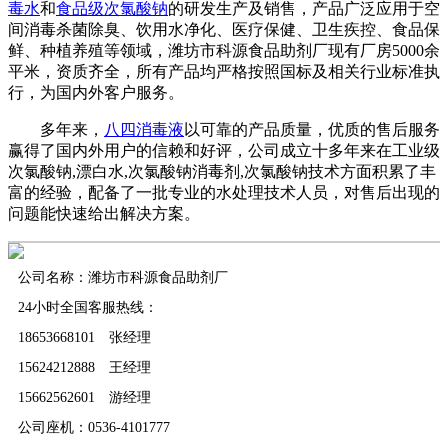
毒水
和
食品级次氯酸钠
的研发生产及销售，产品广泛应用于空
间消毒杀菌除臭、饮用水净化、医疗保健、卫生疾控、食品保
鲜、种植养殖等领域，潍坊市科源食品助剂厂现有厂房5000余
平米，资质齐全，所有产品均严格按照国标及相关行业标准执
行，为国内外客户服务。
多年来，
八四消毒液
以可靠的产品质量，优质的售后服务
赢得了国内外用户的信赖和好评，公司成立十多年来在工业级
次氯酸钠,漂白水,次氯酸钠消毒剂,次氯酸钠技术方面积累了丰
富的经验，配备了一批专业的水处理技术人员，对售后出现的
问题能快速给出解决方案。
公司名称：潍坊市科源食品助剂厂
24小时全国客服热线：
18653668101 张经理
15624212888 王经理
15662562601 游经理
公司座机：0536-4101777