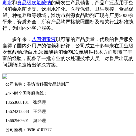
毒水
和
食品级次氯酸钠
的研发生产及销售，产品广泛应用于空
间消毒杀菌除臭、饮用水净化、医疗保健、卫生疾控、食品保
鲜、种植养殖等领域，潍坊市科源食品助剂厂现有厂房5000余
平米，资质齐全，所有产品均严格按照国标及相关行业标准执
行，为国内外客户服务。
多年来，
八四消毒液
以可靠的产品质量，优质的售后服务
赢得了国内外用户的信赖和好评，公司成立十多年来在工业级
次氯酸钠,漂白水,次氯酸钠消毒剂,次氯酸钠技术方面积累了丰
富的经验，配备了一批专业的水处理技术人员，对售后出现的
问题能快速给出解决方案。
公司名称：潍坊市科源食品助剂厂
24小时全国客服热线：
18653668101 张经理
15624212888 王经理
15662562601 游经理
公司座机：0536-4101777